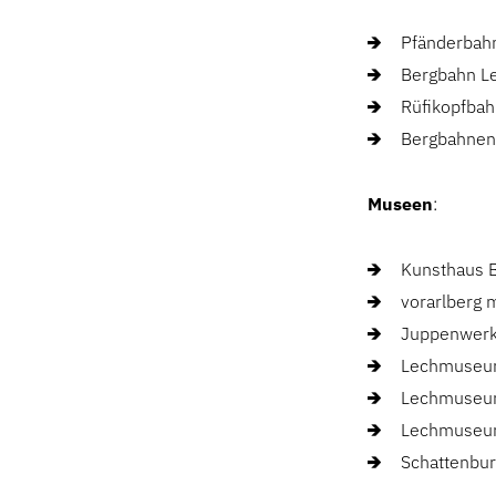
Pfänderbahn
Bergbahn Le
Rüfikopfbah
Bergbahnen 
Museen
:
Kunsthaus 
vorarlberg 
Juppenwerks
Lechmuseum
Lechmuseum
Lechmuseum
Schattenbu