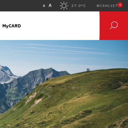
A
0
A
27.0°C
WISHLIST
MyCARD