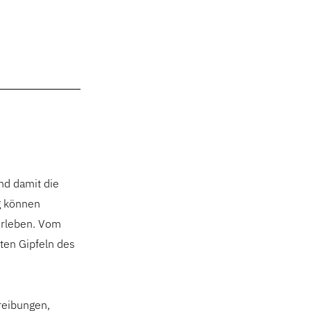
nd damit die
g können
erleben. Vom
ten Gipfeln des
reibungen,