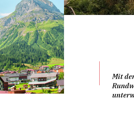
Mit de
Rundw
unterw