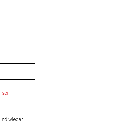
rger
 und wieder