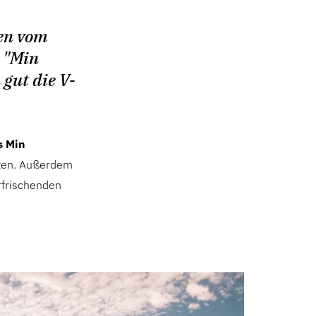
pen vom
 "Min
gut die V-
 Min
rzen. Außerdem
frischenden